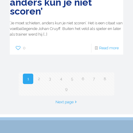
anders kun je niet
scoren’
‘Je moet schieten, anders kun je niet scoren’. Het is een citaat van
voetballegende Johan Cruyff. Buiten het veld als speler en later
als trainer werd hij
[…]
0
Read more
1
2
3
4
5
6
7
8
9
Next page