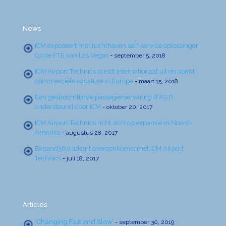
News
ICM exposeert met luchthaven self-service oplossingen
op de FTE van Las Vegas
-
september 5, 2018
ICM Airport Technics breidt internationaal uit en opent
commerciële vacature in Europa
-
maart 15, 2018
Een gestroomlijnde passagierservaring (FAST)
ondersteund door ICM
-
oktober 20, 2017
ICM Airport Technics richt zich op expansie in Noord-
Amerika
-
augustus 28, 2017
Expand360 tekent overeenkomst met ICM Airport
Technics
-
juli 18, 2017
Articles
‘Changing Fast and Slow’
-
september 30, 2019