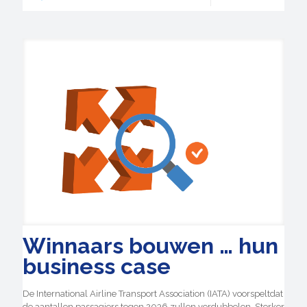
Winnaars bouwen … hun
business case
De International Airline Transport Association (IATA) voorspeltdat
de aantallen passagiers tegen 2036 zullen verdubbelen. Sterker