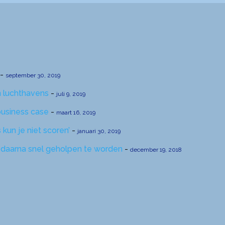
-
september 30, 2019
n luchthavens
-
juli 9, 2019
usiness case
-
maart 16, 2019
 kun je niet scoren’
-
januari 30, 2019
m daarna snel geholpen te worden
-
december 19, 2018