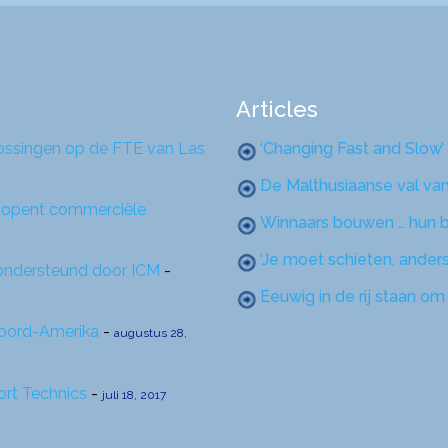
Articles
lossingen op de FTE van Las
‘Changing Fast and Slow’
De Malthusiaanse val va
en opent commerciële
Winnaars bouwen … hun b
‘Je moet schieten, anders
 ondersteund door ICM
-
Eeuwig in de rij staan o
 Noord-Amerika
-
augustus 28,
rt Technics
-
juli 18, 2017