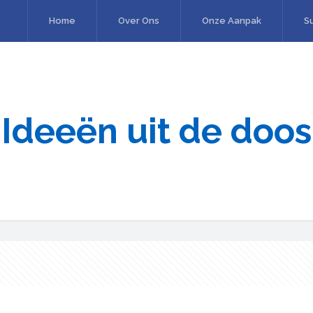
Home
Over Ons
Onze Aanpak
S
Ideeën uit de doos