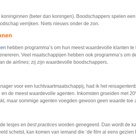
oninginnen (beter dan koningen). Boodschappers spelen een bel
odschap verrijken. Niets nieuws onder de zon.
nnen
jen
hebben programma’s om hun meest waardevolle klanten te b
nereren. Veel maatschappijen hebben ook programma’s om de re
van de
airlines
; zij zijn waardevolle boodschappers.
anager voor een luchtvaartmaatschappij, had ik het reisagenten
en de meest waardevolle agenten. Inkomsten groeiden met 20%,
kt, maar sommige agenten voegden gewoon geen waarde toe aa
rde lesjes en
best practices
worden genegeerd. Dan wordt de kan
eld schetst, kan komen van iemand die ‘de film al eens gezien 