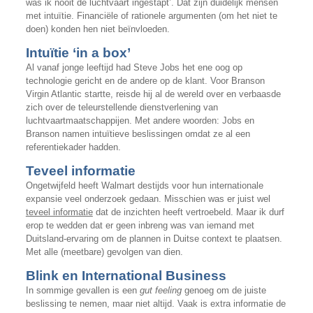
was ik nooit de luchtvaart ingestapt’. Dat zijn duidelijk mensen
met intuïtie. Financiële of rationele argumenten (om het niet te
doen) konden hen niet beïnvloeden.
Intuïtie ‘in a box’
Al vanaf jonge leeftijd had Steve Jobs het ene oog op
technologie gericht en de andere op de klant. Voor Branson
Virgin Atlantic startte, reisde hij al de wereld over en verbaasde
zich over de teleurstellende dienstverlening van
luchtvaartmaatschappijen. Met andere woorden: Jobs en
Branson namen intuïtieve beslissingen omdat ze al een
referentiekader hadden.
Teveel informatie
Ongetwijfeld heeft Walmart destijds voor hun internationale
expansie veel onderzoek gedaan. Misschien was er juist wel
teveel informatie
dat de inzichten heeft vertroebeld. Maar ik durf
erop te wedden dat er geen inbreng was van iemand met
Duitsland-ervaring om de plannen in Duitse context te plaatsen.
Met alle (meetbare) gevolgen van dien.
Blink en International Business
In sommige gevallen is een
gut feeling
genoeg om de juiste
beslissing te nemen, maar niet altijd. Vaak is extra informatie de