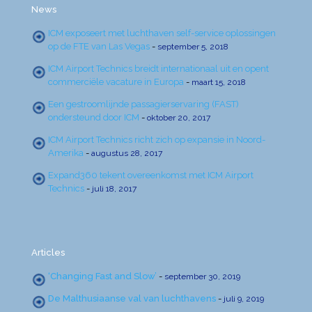
News
ICM exposeert met luchthaven self-service oplossingen
op de FTE van Las Vegas
-
september 5, 2018
ICM Airport Technics breidt internationaal uit en opent
commerciële vacature in Europa
-
maart 15, 2018
Een gestroomlijnde passagierservaring (FAST)
ondersteund door ICM
-
oktober 20, 2017
ICM Airport Technics richt zich op expansie in Noord-
Amerika
-
augustus 28, 2017
Expand360 tekent overeenkomst met ICM Airport
Technics
-
juli 18, 2017
Articles
‘Changing Fast and Slow’
-
september 30, 2019
De Malthusiaanse val van luchthavens
-
juli 9, 2019