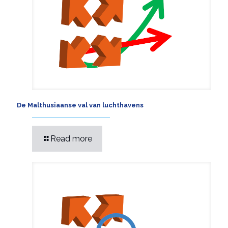
De Malthusiaanse val van luchthavens
Read more