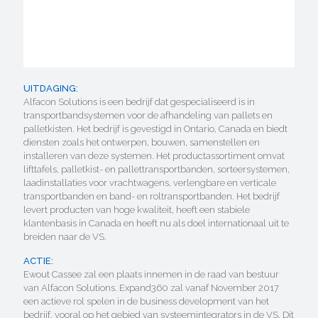
UITDAGING:
Alfacon Solutions is een bedrijf dat gespecialiseerd is in
transportbandsystemen voor de afhandeling van pallets en
palletkisten. Het bedrijf is gevestigd in Ontario, Canada en biedt
diensten zoals het ontwerpen, bouwen, samenstellen en
installeren van deze systemen. Het productassortiment omvat
lifttafels, palletkist- en pallettransportbanden, sorteersystemen,
laadinstallaties voor vrachtwagens, verlengbare en verticale
transportbanden en band- en roltransportbanden. Het bedrijf
levert producten van hoge kwaliteit, heeft een stabiele
klantenbasis in Canada en heeft nu als doel internationaal uit te
breiden naar de VS.
ACTIE:
Ewout Cassee zal een plaats innemen in de raad van bestuur
van Alfacon Solutions. Expand360 zal vanaf November 2017
een actieve rol spelen in de business development van het
bedrijf, vooral op het gebied van systeemintegrators in de VS. Dit