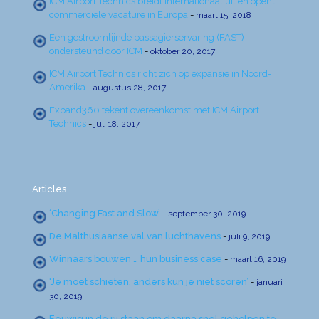
ICM Airport Technics breidt internationaal uit en opent
commerciële vacature in Europa
-
maart 15, 2018
Een gestroomlijnde passagierservaring (FAST)
ondersteund door ICM
-
oktober 20, 2017
ICM Airport Technics richt zich op expansie in Noord-
Amerika
-
augustus 28, 2017
Expand360 tekent overeenkomst met ICM Airport
Technics
-
juli 18, 2017
Articles
‘Changing Fast and Slow’
-
september 30, 2019
De Malthusiaanse val van luchthavens
-
juli 9, 2019
Winnaars bouwen … hun business case
-
maart 16, 2019
‘Je moet schieten, anders kun je niet scoren’
-
januari
30, 2019
Eeuwig in de rij staan om daarna snel geholpen te