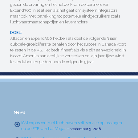
gezien de ervaring en het netwerk van de partners van
Expand360, niet alleen als het gaat om systeemintegrators,
maar ook met betrekking tot potentiële eindgebruikers zoals
luchtvaartmaatschappijen en leveranciers.
DOEL:
Alfacon en Expand360 hebben als doel de volgende 3 jaar
dubbele groeicijfers te behalen door het succes in Canada voort
te zetten in de VS. Het bedrijf heeft als visie zijn aanwezigheid in
Noord-Amerika aanzienlijk te versterken en zijn jaarlijkse winst
te verdubbelen gedurende de volgende 5 jaar.
News
ICM exposeert met luchthaven self-service oplossingen
op de FTE van Las Vegas
-
september 5, 2018