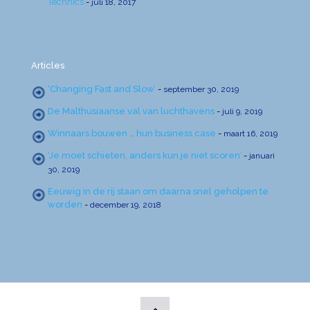
Technics
-
juli 18, 2017
Articles
‘Changing Fast and Slow’
-
september 30, 2019
De Malthusiaanse val van luchthavens
-
juli 9, 2019
Winnaars bouwen … hun business case
-
maart 16, 2019
‘Je moet schieten, anders kun je niet scoren’
-
januari
30, 2019
Eeuwig in de rij staan om daarna snel geholpen te
worden
-
december 19, 2018