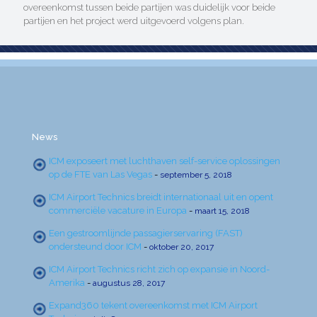
overeenkomst tussen beide partijen was duidelijk voor beide
partijen en het project werd uitgevoerd volgens plan.
News
ICM exposeert met luchthaven self-service oplossingen
op de FTE van Las Vegas
-
september 5, 2018
ICM Airport Technics breidt internationaal uit en opent
commerciële vacature in Europa
-
maart 15, 2018
Een gestroomlijnde passagierservaring (FAST)
ondersteund door ICM
-
oktober 20, 2017
ICM Airport Technics richt zich op expansie in Noord-
Amerika
-
augustus 28, 2017
Expand360 tekent overeenkomst met ICM Airport