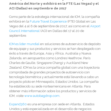
América del Norte y exhibirá en la FTE (Las Vegas) y el
ACI (Dallas) en septiembre de 2017
Como parte de la estrategia internacional de ICM, la compañía
exhibirá en la
Future Travel Experience
(FTE) Global en Las
Vegas del 4 al 6 de septiembre de 2017, así como en el
Airport
Council International
(ACI) en Dallas del 17 al 20 de
septiembre.
ICM es líder mundial
en soluciones de autoservicio de depósito
de equipaje y sus productos y servicios se han desplegado con
éxito a través de Europa, Asia y África, Australia y Nueva
Zelanda, en aeropuertos como Londres Heathrow, París
Charles de Gaulle, Singapore Changi y Auckland New
Zealand. ICM es la única compañía global con una trayectoria
comprobada de grandes proyectos de autoservicio con
tecnología biométrica y actualmente está llevando a cabo un
proyecto piloto en Minneapolis, Estados Unidos. La compañía
ha establecido su sede norteamericana en Atlanta. Para
obtener más información sobre los productos y servicios de
ICM, visite
www.autobagdrop.com
.
Expand360
es una empresa con sede en Atlanta, Estados
Unidos y está especializada en el desarrollo de negocios