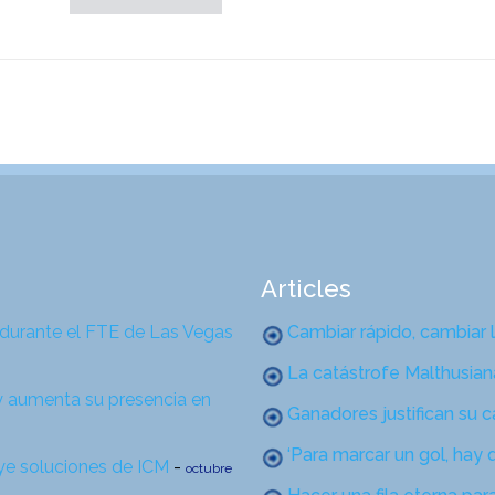
Articles
 durante el FTE de Las Vegas
Cambiar rápido, cambiar 
La catástrofe Malthusian
y aumenta su presencia en
Ganadores justifican su 
‘Para marcar un gol, hay 
uye soluciones de ICM
-
octubre