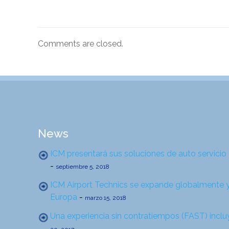
Comments are closed.
News
ICM presentará sus soluciones de auto servicio
-
septiembre 5, 2018
ICM Airport Technics se expande globalmente 
Europa
-
marzo 15, 2018
Una experiencia sin contratiempos (FAST) incl