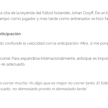
una cita de la leyenda del fútbol holandés Johan Cruyff. De u
l campo como jugador y más tarde como entrenador, se hizo fa
nticipación
o confunde la velocidad con la anticipación. Mira, si me pon
orrer. Para expandirse internacionalmente, anticipar es impo
o es adecuado.
 correr mucho. Yo digo que es mejor no correr tanto. El fútb
cuado, no demasiado pronto ni demasiado tarde’.