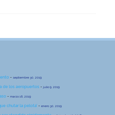
lento
-
septiembre 30, 2019
a de los aeropuertos
-
julio 9, 2019
caso
-
marzo 16, 2019
que chutar la pelota’
-
enero 30, 2019