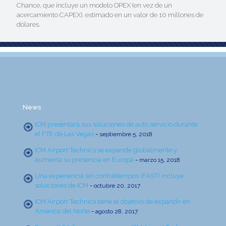
Chance, que incluye un modelo OPEX (en vez de un
acercamiento CAPEX), estimado en un valor de 10 millones de
dólares.
News
ICM presentará sus soluciones de auto servicio durante
el FTE de Las Vegas
-
septiembre 5, 2018
ICM Airport Technics se expande globalmente y
aumenta su presencia en Europa
-
marzo 15, 2018
Una experiencia sin contratiempos (FAST) incluye
soluciones de ICM
-
octubre 20, 2017
ICM Airport Technics tiene el objetivo de expandir en
América del Norte
-
agosto 28, 2017