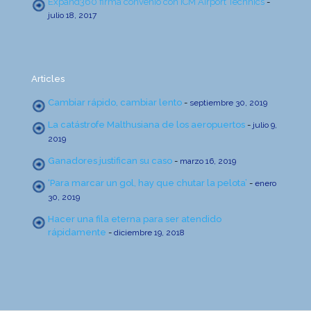
Expand360 firma convenio con ICM Airport Technics
-
julio 18, 2017
Articles
Cambiar rápido, cambiar lento
-
septiembre 30, 2019
La catástrofe Malthusiana de los aeropuertos
-
julio 9,
2019
Ganadores justifican su caso
-
marzo 16, 2019
‘Para marcar un gol, hay que chutar la pelota’
-
enero
30, 2019
Hacer una fila eterna para ser atendido
rápidamente
-
diciembre 19, 2018