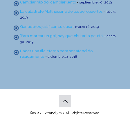
Cambiar rápido, cambiar lento
-
septiembre 30, 2019
La catástrofe Malthusiana de los aeropuertos
-
julio 9,
2019
Ganadores justifican su caso
-
marzo 16, 2019
‘Para marcar un gol, hay que chutar la pelota’
-
enero
30, 2019
Hacer una fila eterna para ser atendido
rápidamente
-
diciembre 19, 2018
©2017 Expand 360. All Rights Reserved.