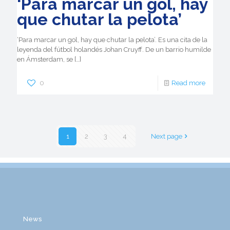
‘Para marcar un gol, hay
que chutar la pelota’
‘Para marcar un gol, hay que chutar la pelota’. Es una cita de la
leyenda del fútbol holandés Johan Cruyff. De un barrio humilde
en Ámsterdam, se
[…]
0
Read more
1
2
3
4
Next page
News