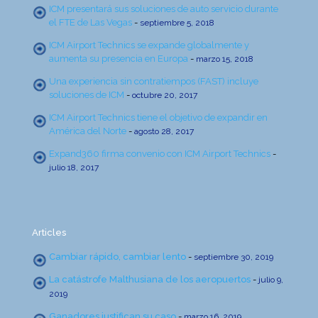
ICM presentará sus soluciones de auto servicio durante
el FTE de Las Vegas
-
septiembre 5, 2018
ICM Airport Technics se expande globalmente y
aumenta su presencia en Europa
-
marzo 15, 2018
Una experiencia sin contratiempos (FAST) incluye
soluciones de ICM
-
octubre 20, 2017
ICM Airport Technics tiene el objetivo de expandir en
América del Norte
-
agosto 28, 2017
Expand360 firma convenio con ICM Airport Technics
-
julio 18, 2017
Articles
Cambiar rápido, cambiar lento
-
septiembre 30, 2019
La catástrofe Malthusiana de los aeropuertos
-
julio 9,
2019
Ganadores justifican su caso
-
marzo 16, 2019