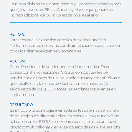
La nueva división de Mantenimiento y Operaciones manejo más
que 50 sitios en Los EEUU, Canadá y México que generó un
ingreso adicional de 60 millones de dólares al año.
RETO 3:
Para apoyar a la expansión agresiva de Vanderlande en
Norteamérica, fue necesario construir relaciones ejecutivas con
todos los clientes existentes y potenciales.
ACCION:
Como Presidente de Vanderlande en Norteamérica, Ewout
Cassee construyó relaciones ‘C-Suite’ con los clientes de
Vanderlande a través de un ‘stakeholder management’ robusto
que resultó en relaciones productivas en los mayores 50
aeropuertos de los EEUU y todas las aerolíneas relevantes en
Norteamérica.
RESULTADO:
Se introdujo la tecnología avanzada de los sistemas de manejo
de equipaje a los diferentes clientes potenciales que todavía no
aplicaban en los EEUU, como consecuencia se creo un nuevo
proyecto multimillonario en el aeropuerto de Los Ángeles (Tom